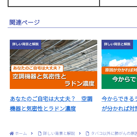
関連ページ
あなたのご自宅は大丈夫？ 空調
今からできる
機器と気密性とラドン濃度
が分かれば対
ホーム
詳しい背景と解説
タバコ以外に肺がんの原