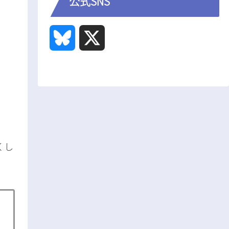
公式SNS
B
X
l
u
e
s
くし
k
y