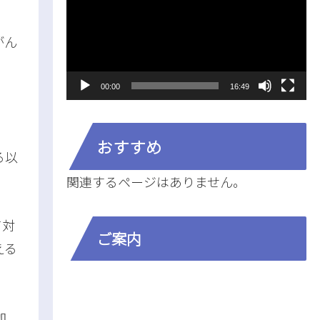
プ
がん
レ
ー
ヤ
00:00
16:49
ー
おすすめ
る以
関連するページはありません。
て対
ご案内
える
加