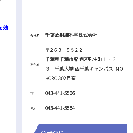
を効
千葉放射線科学株式会社
会社名
〒２６３－８５２２
千葉県千葉市稲毛区弥生町１‐３
所在地
３ 千葉大学 西千葉キャンパス IMO
KCRC 302号室
043-441-5566
TEL
043-441-5564
FAX