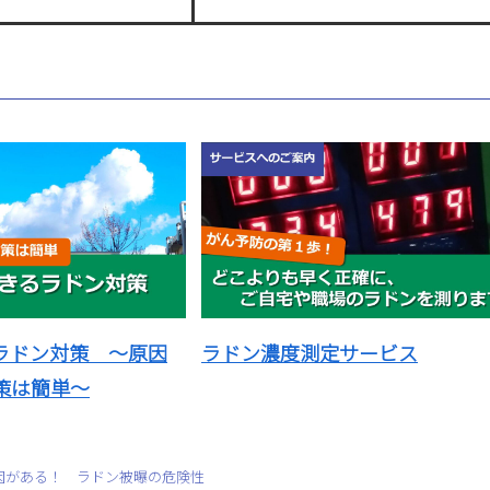
ラドン対策 ～原因
ラドン濃度測定サービス
策は簡単～
因がある！ ラドン被曝の危険性