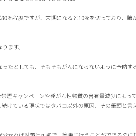
ば80％程度ですが、末期になると10%を切っており、肺
。
なります。
なったとしても、そもそもがんにならないように予防す
た禁煙キャンペーンや発がん性物質の含有量減少によっ
し続けている現状ではタバコ以外の原因、その筆頭と言
が分かれば対策は可能で、簡単に行うことができるのに