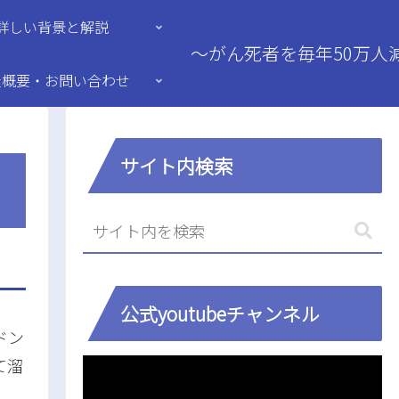
詳しい背景と解説
～がん死者を毎年50万人
社概要・お問い合わせ
サイト内検索
公式youtubeチャンネル
ドン
て溜
動
画